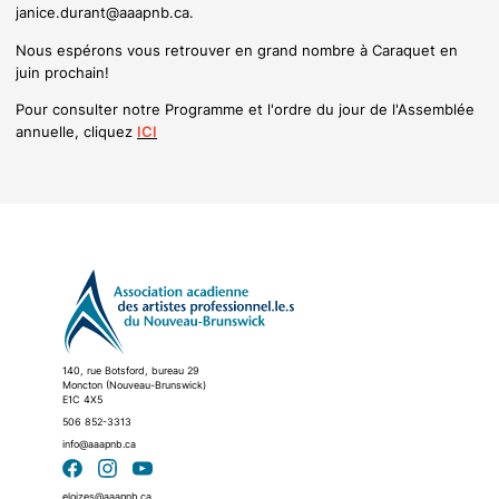
janice.durant@aaapnb.ca.
Nous espérons vous retrouver en grand nombre à Caraquet en
juin prochain!
Pour consulter notre Programme et l'ordre du jour de l'Assemblée
annuelle, cliquez
ICI
140, rue Botsford, bureau 29
Moncton (Nouveau-Brunswick)
E1C 4X5
506 852-3313
info@aaapnb.ca
eloizes@aaapnb.ca