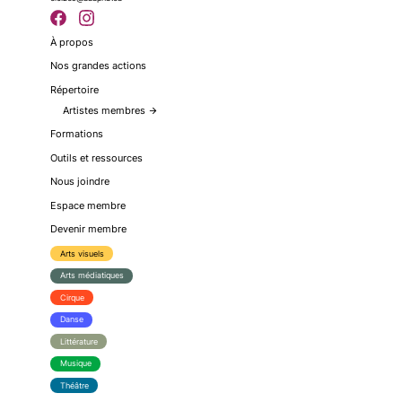
À propos
Nos grandes actions
Répertoire
Artistes membres
arrow_forward
Formations
Outils et ressources
Nous joindre
Espace membre
Devenir membre
Arts visuels
Arts médiatiques
Cirque
Danse
Littérature
Musique
Théâtre