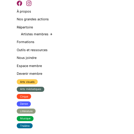
À propos
Nos grandes actions
Répertoire
Artistes membres
arrow_forward
Formations
Outils et ressources
Nous joindre
Espace membre
Devenir membre
Arts visuels
Arts médiatiques
Cirque
Danse
Littérature
Musique
Théâtre