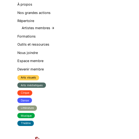
À propos
Nos grandes actions
Répertoire
Artistes membres
arrow_forward
Formations
Outils et ressources
Nous joindre
Espace membre
Devenir membre
Arts visuels
Arts médiatiques
Cirque
Danse
Littérature
Musique
Théâtre