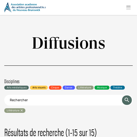
Diffusions
Disciplines
Arts médiatiques
Arts visuels
Cirque
Danse
Littérature
Musique
Théâtre
search
clear
Littérature
Résultats de recherche (1-15 sur 15)