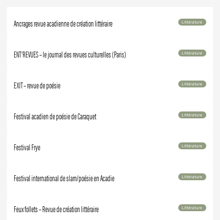
Ancrages revue acadienne de création littéraire
Littérature
ENT’REVUES – le journal des revues culturelles (Paris)
Littérature
EXIT – revue de poésie
Littérature
Festival acadien de poésie de Caraquet
Littérature
Festival Frye
Littérature
Festival international de slam/poésie en Acadie
Littérature
Feux follets – Revue de création littéraire
Littérature