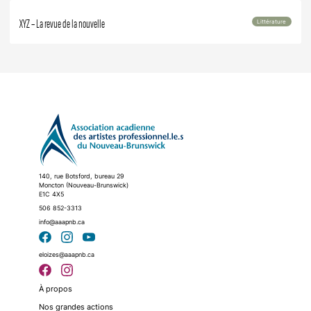
XYZ – La revue de la nouvelle
Littérature
140, rue Botsford, bureau 29
Moncton (Nouveau-Brunswick)
E1C 4X5
506 852-3313
info@aaapnb.ca
eloizes@aaapnb.ca
À propos
Nos grandes actions