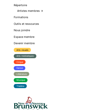
Répertoire
Artistes membres
arrow_forward
Formations
Outils et ressources
Nous joindre
Espace membre
Devenir membre
Arts visuels
Arts médiatiques
Cirque
Danse
Littérature
Musique
Théâtre