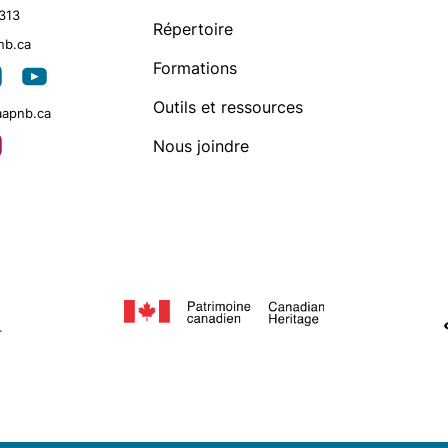
313
Répertoire
nb.ca
Artistes membres
arrow_forward
Formations
Outils et ressources
aapnb.ca
Nous joindre