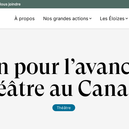
ous joindre
À propos
Nos grandes actions
Les Éloizes
n pour l’avan
éâtre au Can
Théâtre