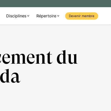
Disciplines
Répertoire
Devenir membre
cement du
ada