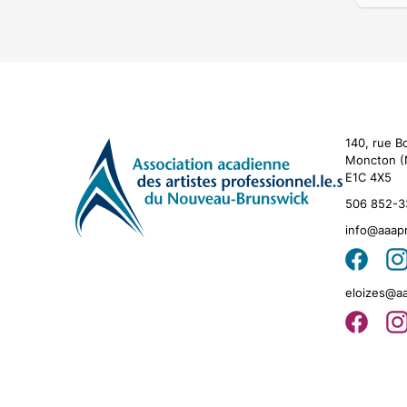
140, rue B
Moncton (
E1C 4X5
506 852-3
info@aaap
eloizes@a