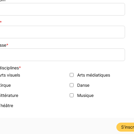
*
sse
*
isciplines
*
rts visuels
Arts médiatiques
Cirque
Danse
ittérature
Musique
Théâtre
S’inscr