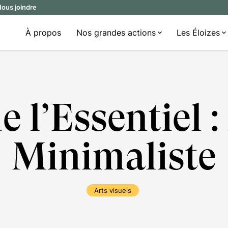
ous joindre
À propos
Nos grandes actions
Les Éloizes
e l’Essentiel :
Minimaliste
Arts visuels