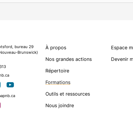
otsford, bureau 29
À propos
Espace 
Nouveau-Brunswick)
Nos grandes actions
Devenir 
313
Répertoire
nb.ca
Artistes membres
arrow_forward
Formations
Outils et ressources
aapnb.ca
Nous joindre