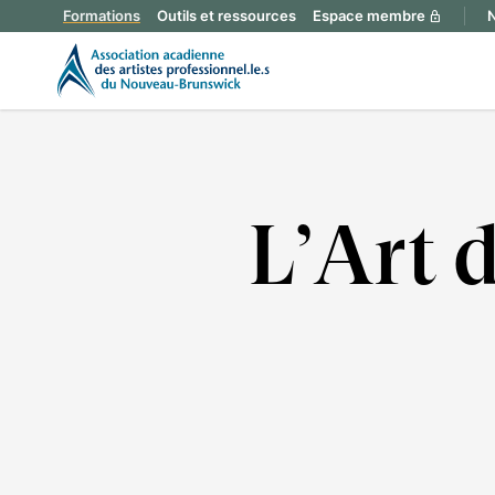
Formations
Outils et ressources
Espace membre
N
lock
L’Art d