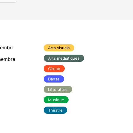
membre
Arts visuels
Arts médiatiques
membre
Cirque
Danse
Littérature
Musique
Théâtre