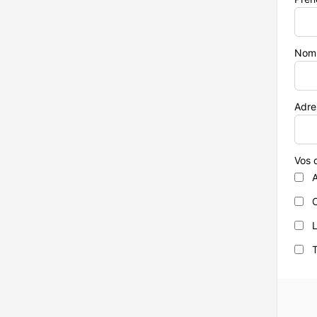
Nom
Adre
Vos d
A
L