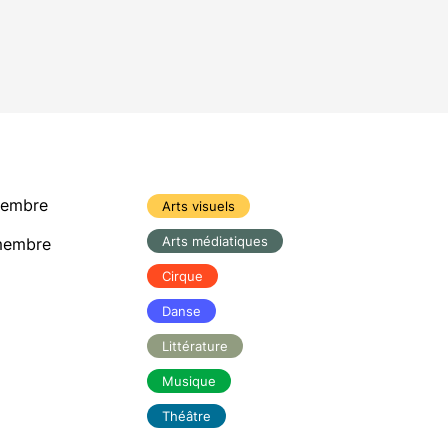
membre
Arts visuels
Arts médiatiques
membre
Cirque
Danse
Littérature
Musique
Théâtre