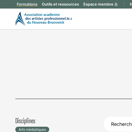
Formations
Outils et ressources
Espace membre
N
lock
Disciplines
Arts médiatiques