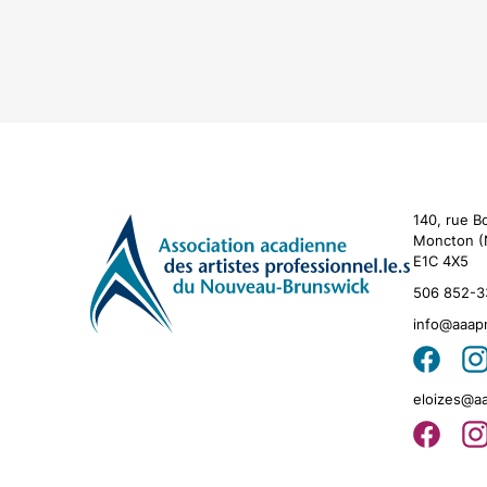
140, rue B
Moncton (
E1C 4X5
506 852-3
info@aaap
eloizes@a