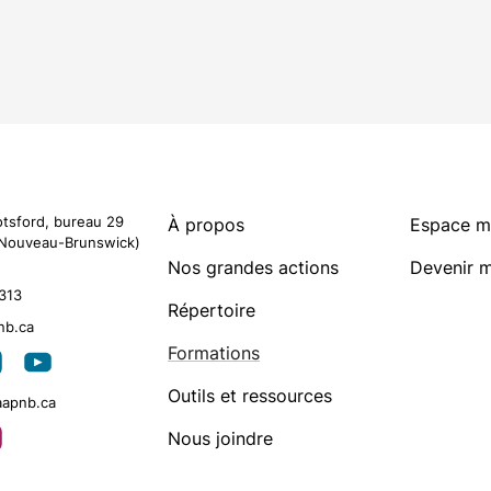
otsford, bureau 29
À propos
Espace 
Nouveau-Brunswick)
Nos grandes actions
Devenir 
313
Répertoire
nb.ca
Artistes membres
arrow_forward
Formations
Outils et ressources
aapnb.ca
Nous joindre