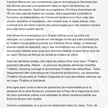
Caroline Bélisle est une comédienne, autrice dramatique et féministe ben
ben fâchée œuvrant principalement dans la région de Moncton, au
Nouveau-Brunswick. Diplômée du programme d’Écriture dramatique de
l’École nationale de théâtre du Canada, elle a également complété la
formation en interprétation de l’Université de Moncton. Pour créer des
univers sensibles et inquiétants, elle obsède avec le règne animal, mais
continue tout de même à écrire des personnages pour des acteurs humains
pour une raison qu’elle ignore.
Elle remporte le prestigieux prix Gratien-Gélinas pour sa pièce Les
remugles ou La danse nuptiale est une langue morte qui a été produite par
le Théâtre l’Escaouette et publiée aux Éditions Perce-Neige. Le texte est
ensuite traduit en allemand, reçoit des nominations aux prix littéraires du
Gouverneur Général ainsi qu’au prix Antonine-Maillet-Acadie-Vie en plus de
lui valoir l’Éloize de l’Artiste de l’année en théâtre en 2024.
Dans les dernières années, elle signe les pièces Dîner pour deux (Théâtre
populaire d’Acadie), Pépins - un parcours de petites détresses (Satellite
Théâtre), Camping sauvage et domestique (Théâtre des Béloufilles), Tuiles,
(département d’Art dramatique de l’Université de Moncton), Les ensevelies
(Théâtre l’Escaouette et Théâtre Catapulte) et Liste des enfants dévorés par
les loups (Théâtre la Seizième).
Elle signe aussi toute la série de spectacles de marionnettes pour la
jeunesse de la série Nounours, produite par le Pays de la Sagouine et dont
les deux premières pièces sont adaptées en album jeunesse publiés aux
Éditions Bouton d’or Acadie.
Comme comédienne, on a pu la voir récemment dans Un. Deux. Trois. de