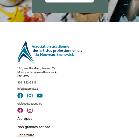
140, rue Botsford, bureau 29
Moncton (Nouveau-Brunswick)
E1C 4X5
506 852-3313
info@aaapnb.ca
eloizes@aaapnb.ca
À propos
Nos grandes actions
Répertoire