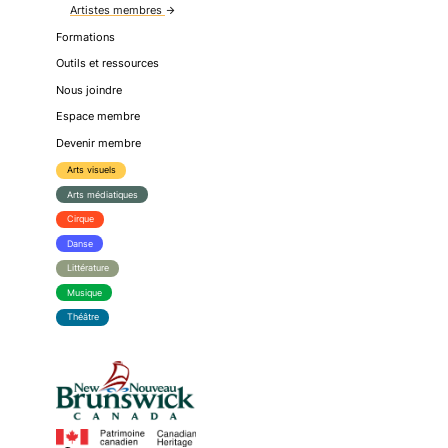
Artistes membres
arrow_forward
Formations
Outils et ressources
Nous joindre
Espace membre
Devenir membre
Arts visuels
Arts médiatiques
Cirque
Danse
Littérature
Musique
Théâtre