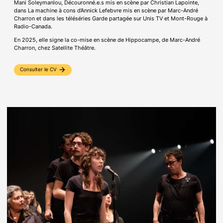
Mani Soleymanlou, Découronné.e.s mis en scène par Christian Lapointe,
dans La machine à cons d’Annick Lefebvre mis en scène par Marc-André
Charron et dans les téléséries Garde partagée sur Unis TV et Mont-Rouge à
Radio-Canada.
En 2025, elle signe la co-mise en scène de Hippocampe, de Marc-André
Charron, chez Satellite Théâtre.
arrow_forward
Consulter le CV