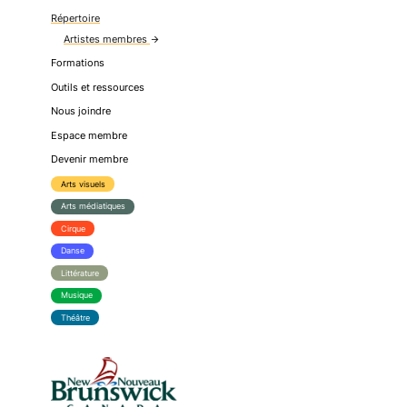
Répertoire
Artistes membres
arrow_forward
Formations
Outils et ressources
Nous joindre
Espace membre
Devenir membre
Arts visuels
Arts médiatiques
Cirque
Danse
Littérature
Musique
Théâtre