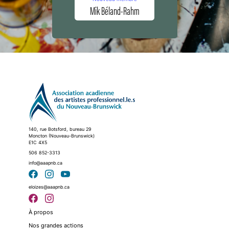
Mik Béland-Rahm
140, rue Botsford, bureau 29
Moncton (Nouveau-Brunswick)
E1C 4X5
506 852-3313
info@aaapnb.ca
eloizes@aaapnb.ca
À propos
Nos grandes actions