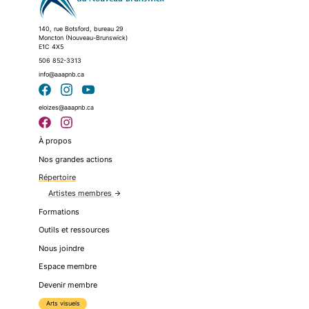
140, rue Botsford, bureau 29
Moncton (Nouveau-Brunswick)
E1C 4X5
506 852-3313
info@aaapnb.ca
eloizes@aaapnb.ca
À propos
Nos grandes actions
Répertoire
Artistes membres
arrow_forward
Formations
Outils et ressources
Nous joindre
Espace membre
Devenir membre
Arts visuels