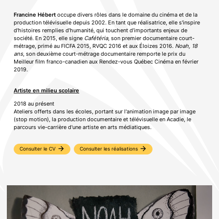
Francine Hébert
occupe divers rôles dans le domaine du cinéma et de la
production télévisuelle depuis 2002. En tant que réalisatrice, elle s'inspire
d'histoires remplies d’humanité, qui touchent d’importants enjeux de
société. En 2015, elle signe
Cafétéria
, son premier documentaire court-
métrage, primé au FICFA 2015, RVQC 2016 et aux Éloizes 2016.
Noah, 18
ans
, son deuxième court-métrage documentaire remporte le prix du
Meilleur film franco-canadien aux Rendez-vous Québec Cinéma en février
2019.
Artiste en milieu scolaire
2018 au présent
Ateliers offerts dans les écoles, portant sur l'animation image par image
(stop motion), la production documentaire et télévisuelle en Acadie, le
parcours vie-carrière d'une artiste en arts médiatiques.
arrow_forward
arrow_forward
Consulter le CV
Consulter les réalisations