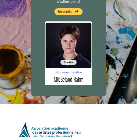
d'adhésion ici!
arrow_forward
Inscription
Théâtre
Nouveau membre
Mik Béland-Rahm