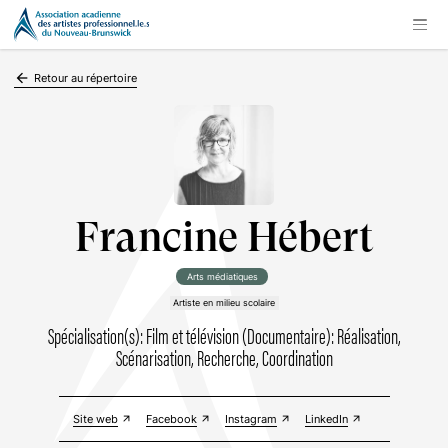
arrow_backward
Retour au répertoire
Francine Hébert
Arts médiatiques
Artiste en milieu scolaire
Spécialisation(s): Film et télévision (Documentaire): Réalisation,
Scénarisation, Recherche, Coordination
Site web
Facebook
Instagram
LinkedIn
arrow_outward
arrow_outward
arrow_outward
arrow_outward