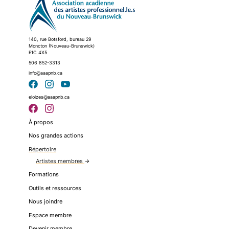
140, rue Botsford, bureau 29
Moncton (Nouveau-Brunswick)
E1C 4X5
506 852-3313
info@aaapnb.ca
eloizes@aaapnb.ca
À propos
Nos grandes actions
Répertoire
Artistes membres
arrow_forward
Formations
Outils et ressources
Nous joindre
Espace membre
Devenir membre