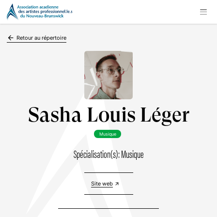
arrow_backward
Retour au répertoire
Sasha Louis Léger
Musique
Spécialisation(s): Musique
Site web
arrow_outward