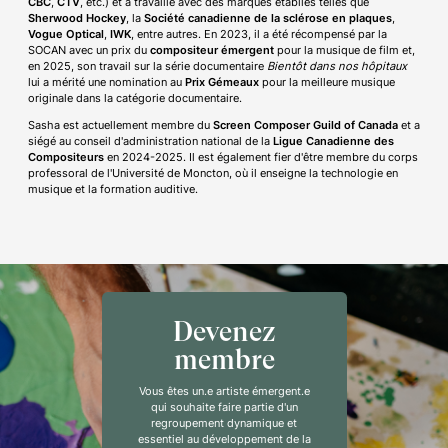
CBC
,
CTV
, etc.) et a travaillé avec des marques établies telles que
Sherwood Hockey
, la
Société canadienne de la sclérose en plaques
,
Vogue Optical
,
IWK
, entre autres. En 2023, il a été récompensé par la
SOCAN avec un prix du
compositeur émergent
pour la musique de film et,
en 2025, son travail sur la série documentaire
Bientôt dans nos hôpitaux
lui a mérité une nomination au
Prix Gémeaux
pour la meilleure musique
originale dans la catégorie documentaire.
Sasha est actuellement membre du
Screen Composer Guild of Canada
et a
siégé au conseil d'administration national de la
Ligue Canadienne des
Compositeurs
en 2024-2025. Il est également fier d'être membre du corps
professoral de l'Université de Moncton, où il enseigne la technologie en
musique et la formation auditive.
Devenez
membre
Vous êtes un.e artiste émergent.e
qui souhaite faire partie d'un
regroupement dynamique et
essentiel au développement de la