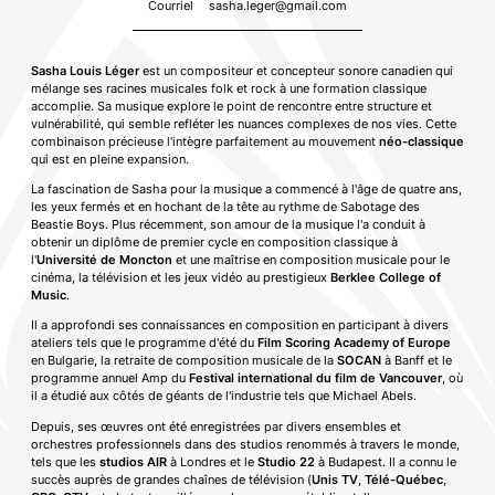
Courriel
sasha.leger@gmail.com
Sasha Louis Léger
est un compositeur et concepteur sonore canadien qui
mélange ses racines musicales folk et rock à une formation classique
accomplie. Sa musique explore le point de rencontre entre structure et
vulnérabilité, qui semble refléter les nuances complexes de nos vies. Cette
combinaison précieuse l'intègre parfaitement au mouvement
néo-classique
qui est en pleine expansion.
La fascination de Sasha pour la musique a commencé à l'âge de quatre ans,
les yeux fermés et en hochant de la tête au rythme de Sabotage des
Beastie Boys. Plus récemment, son amour de la musique l'a conduit à
obtenir un diplôme de premier cycle en composition classique à
l'
Université de Moncton
et une maîtrise en composition musicale pour le
cinéma, la télévision et les jeux vidéo au prestigieux
Berklee College of
Music
.
Il a approfondi ses connaissances en composition en participant à divers
ateliers tels que le programme d'été du
Film Scoring Academy of Europe
en Bulgarie, la retraite de composition musicale de la
SOCAN
à Banff et le
programme annuel Amp du
Festival international du film de Vancouver
, où
il a étudié aux côtés de géants de l'industrie tels que Michael Abels.
Depuis, ses œuvres ont été enregistrées par divers ensembles et
orchestres professionnels dans des studios renommés à travers le monde,
tels que les
studios AIR
à Londres et le
Studio 22
à Budapest. Il a connu le
succès auprès de grandes chaînes de télévision (
Unis TV
,
Télé-Québec
,