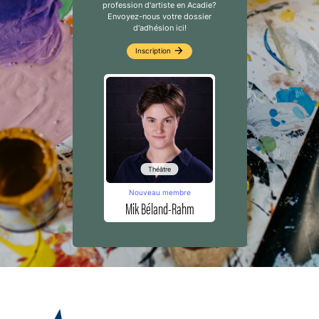
profession d'artiste en Acadie?
Envoyez-nous votre dossier
d'adhésion ici!
arrow_forward
Inscription
Théâtre
Nouveau membre
Mik Béland-Rahm