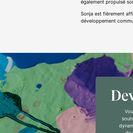
également propulsé son 
Sonja est fièrement aff
développement communa
De
Vou
souh
dynam
de 