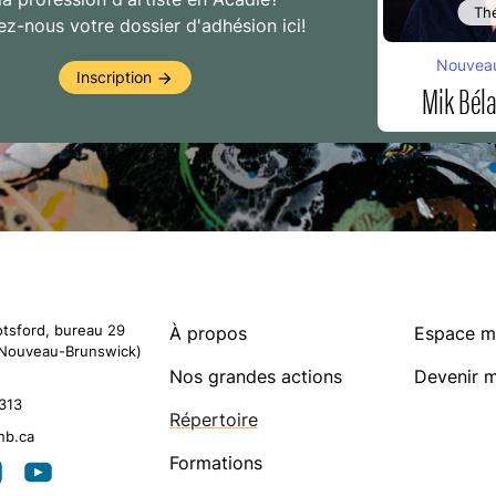
Th
z-nous votre dossier d'adhésion ici!
Nouvea
Inscription
arrow_forward
Mik Bél
otsford, bureau 29
À propos
Espace 
Nouveau-Brunswick)
Nos grandes actions
Devenir 
313
Répertoire
nb.ca
Artistes membres
arrow_forward
Formations