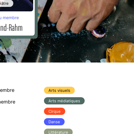
éâtre
u membre
and-Rahm
membre
Arts visuels
Arts médiatiques
membre
Cirque
Danse
Littérature