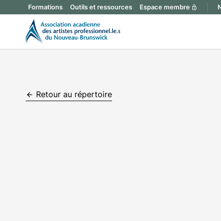
Formations
Outils et ressources
Espace membre
N
lock
Retour au répertoire
arrow_backward