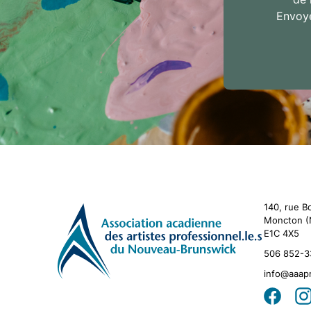
Envoye
140, rue B
Moncton (
E1C 4X5
506 852-3
info@aaap