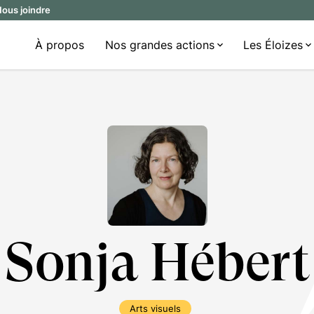
ous joindre
À propos
Nos grandes actions
Les Éloizes
Sonja Hébert
Arts visuels